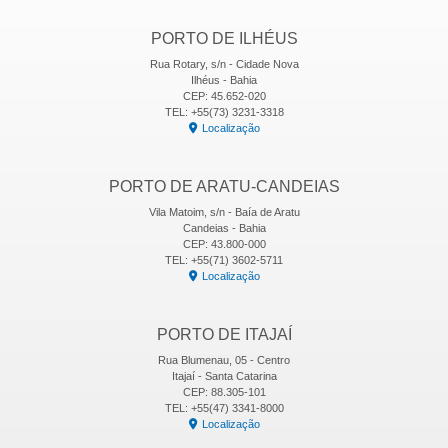
PORTO DE ILHÉUS
Rua Rotary, s/n - Cidade Nova
Ilhéus - Bahia
CEP: 45.652-020
TEL: +55(73) 3231-3318
Localização
PORTO DE ARATU-CANDEIAS
Vila Matoim, s/n - Baía de Aratu
Candeias - Bahia
CEP: 43.800-000
TEL: +55(71) 3602-5711
Localização
PORTO DE ITAJAÍ
Rua Blumenau, 05 - Centro
Itajaí - Santa Catarina
CEP: 88.305-101
TEL: +55(47) 3341-8000
Localização