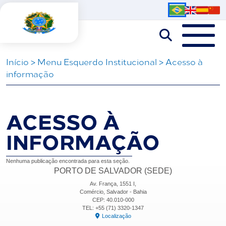
Iní­cio
>
Menu Esquerdo Institucional
>
Acesso à
informação
ACESSO À
INFORMAÇÃO
Nenhuma publicação encontrada para esta seção.
PORTO DE SALVADOR (SEDE)
Av. França, 1551 I,
Comércio, Salvador - Bahia
CEP: 40.010-000
TEL: +55 (71) 3320-1347
Localização