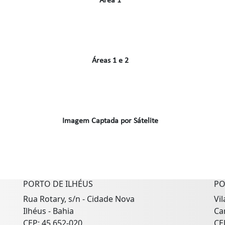
Área 1
Áreas 1 e 2
Imagem Captada por Sátelite
PORTO DE ILHÉUS
PO
Rua Rotary, s/n - Cidade Nova
Vi
Ilhéus - Bahia
Ca
CEP: 45.652-020
CE