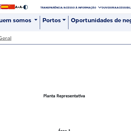
A+
A-
TRANSPARÊNCIA/ACESSO À INFORMAÇÃO
OUVIDORIA
ACESSIBI
uem somos
Portos
Oportunidades de ne
Geral
Planta Representativa