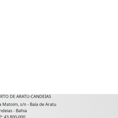
RTO DE ARATU-CANDEIAS
la Matoim, s/n - Baía de Aratu
ndeias - Bahia
P: 43.800-000