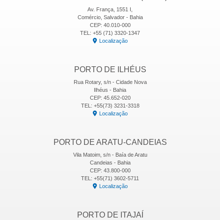
Av. França, 1551 I,
Comércio, Salvador - Bahia
CEP: 40.010-000
TEL: +55 (71) 3320-1347
Localização
PORTO DE ILHÉUS
Rua Rotary, s/n - Cidade Nova
Ilhéus - Bahia
CEP: 45.652-020
TEL: +55(73) 3231-3318
Localização
PORTO DE ARATU-CANDEIAS
Vila Matoim, s/n - Baía de Aratu
Candeias - Bahia
CEP: 43.800-000
TEL: +55(71) 3602-5711
Localização
PORTO DE ITAJAÍ