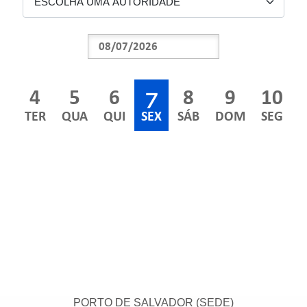
7
4
5
6
8
9
10
TER
QUA
QUI
SEX
SÁB
DOM
SEG
PORTO DE SALVADOR (SEDE)