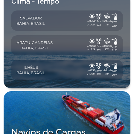
Clima - Tempo
SALVADOR
05:51
16.9km/h
1.7mm
27.5º
BAHIA, BRASIL
17:27
78º
53%
22.8º
ARATU-CANDEIAS
05:52
18.5km/h
0.3mm
27.6º
BAHIA, BRASIL
17:29
100º
6%
21.2º
ILHÉUS
05:56
16.4km/h
0.6mm
26.8º
BAHIA, BRASIL
17:27
19º
88%
20.4º
Navios de Cargas