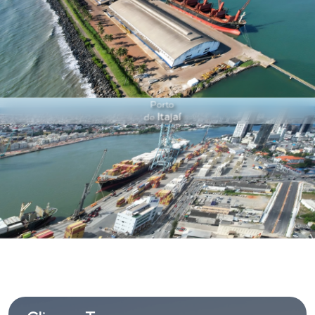
+ Ver mais
Porto
Itajaí
de