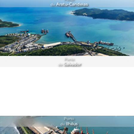
Aratu-Candeias
de
Porto
Salvador
de
Porto
Ilhéus
de