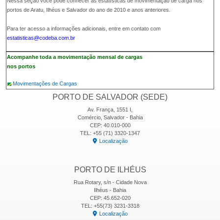
Nessa seção você pode conhecer as estatísticas de movimentação de carga nos
portos de Aratu, Ilhéus e Salvador do ano de 2010 e anos anteriores.
Para ter acesso a informações adicionais, entre em contato com
estatisticas@codeba.com.br
Acompanhe toda a movimentação mensal de cargas
nos portos
Movimentações de Cargas
PORTO DE SALVADOR (SEDE)
Av. França, 1551 I,
Comércio, Salvador - Bahia
CEP: 40.010-000
TEL: +55 (71) 3320-1347
Localização
PORTO DE ILHÉUS
Rua Rotary, s/n - Cidade Nova
Ilhéus - Bahia
CEP: 45.652-020
TEL: +55(73) 3231-3318
Localização