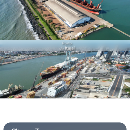
+ Ver mais
Porto
Itajaí
de