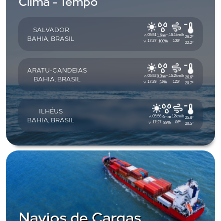
Clima - Tempo
SALVADOR
05:51
16.1km/h
1.6mm
26.2º
BAHIA, BRASIL
17:27
106º
100%
22.2º
ARATU-CANDEIAS
05:52
15.2km/h
0.3mm
26.6º
BAHIA, BRASIL
17:29
125º
24%
20.7º
ILHÉUS
05:56
12km/h
4mm
25.8º
BAHIA, BRASIL
17:27
86º
88%
20.5º
Navios de Cargas