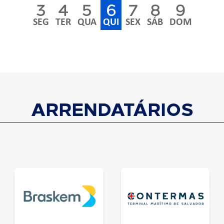
3
4
5
6
7
8
9
SEG
TER
QUA
QUI
SEX
SÁB
DOM
ARRENDATÁRIOS