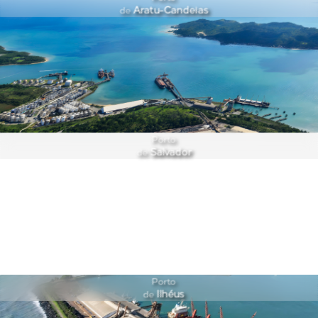
Aratu-Candeias
de
Porto
Salvador
de
Porto
Ilhéus
de