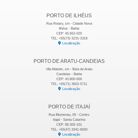
PORTO DE ILHÉUS
Rua Rotary, s/n - Cidade Nova
Ilhéus - Bahia
CEP: 45.652-020
TEL: +55(73) 3231-3318
Localização
PORTO DE ARATU-CANDEIAS
Vila Matoim, s/n - Baía de Aratu
Candeias - Bahia
CEP: 43.800-000
TEL: +55(71) 3602-5711
Localização
PORTO DE ITAJAÍ
Rua Blumenau, 05 - Centro
Itajaí - Santa Catarina
CEP: 88.305-101
TEL: +55(47) 3341-8000
Localização