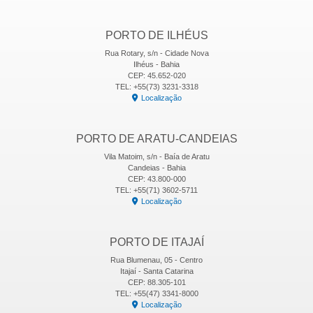
PORTO DE ILHÉUS
Rua Rotary, s/n - Cidade Nova
Ilhéus - Bahia
CEP: 45.652-020
TEL: +55(73) 3231-3318
Localização
PORTO DE ARATU-CANDEIAS
Vila Matoim, s/n - Baía de Aratu
Candeias - Bahia
CEP: 43.800-000
TEL: +55(71) 3602-5711
Localização
PORTO DE ITAJAÍ
Rua Blumenau, 05 - Centro
Itajaí - Santa Catarina
CEP: 88.305-101
TEL: +55(47) 3341-8000
Localização