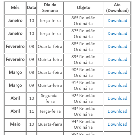
Dia da
Ata
Mês
Data
Objeto
Semana
(Download)
86ª Reunião
Janeiro
10
Terça-feira
Download
Ordinária
87ª Reunião
Janeiro
10
Terça-feira
Download
Ordinária
88ª Reunião
Fevereiro
08
Quarta-feira
Download
Ordinária
89ª Reunião
Fevereiro
09
Quinta-feira
Download
Ordinária
90ª Reunião
Março
08
Quarta-feira
Download
Ordinária
91ª Reunião
Março
09
Quinta-feira
Download
Ordinária
Segunda-
92ª Reunião
Abril
10
Download
feira
Ordinária
93ª Reunião
Abril
11
Terça-feira
Download
Ordinária
94ª Reunião
Maio
10
Quarta-feira
Download
Ordinária
95ª Reunião