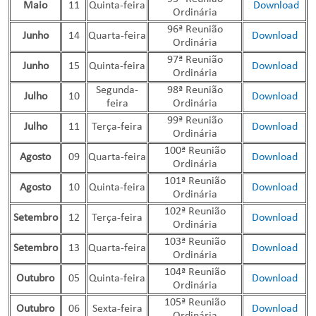
Maio
11
Quinta-feira
Download
Ordinária
96ª Reunião
Junho
14
Quarta-feira
Download
Ordinária
97ª Reunião
Junho
15
Quinta-feira
Download
Ordinária
Segunda-
98ª Reunião
Julho
10
Download
feira
Ordinária
99ª Reunião
Julho
11
Terça-feira
Download
Ordinária
100ª Reunião
Agosto
09
Quarta-feira
Download
Ordinária
101ª Reunião
Agosto
10
Quinta-feira
Download
Ordinária
102ª Reunião
Setembro
12
Terça-feira
Download
Ordinária
103ª Reunião
Setembro
13
Quarta-feira
Download
Ordinária
104ª Reunião
Outubro
05
Quinta-feira
Download
Ordinária
105ª Reunião
Outubro
06
Sexta-feira
Download