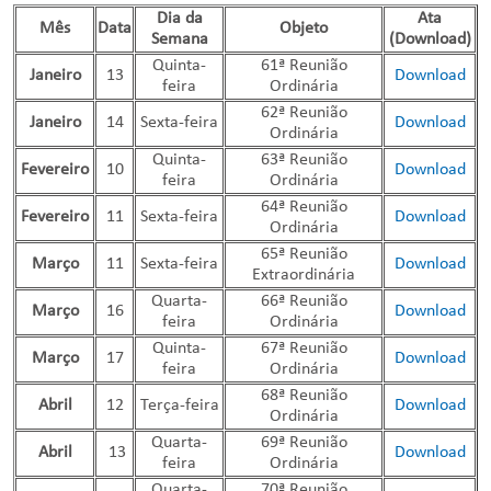
Dia da
Ata
Mês
Data
Objeto
Semana
(Download)
Quinta-
61ª Reunião
Janeiro
13
Download
feira
Ordinária
62ª Reunião
Janeiro
14
Sexta-feira
Download
Ordinária
Quinta-
63ª Reunião
Fevereiro
10
Download
feira
Ordinária
64ª Reunião
Fevereiro
11
Sexta-feira
Download
Ordinária
65ª Reunião
Março
11
Sexta-feira
Download
Extraordinária
Quarta-
66ª Reunião
Março
16
Download
feira
Ordinária
Quinta-
67ª Reunião
Março
17
Download
feira
Ordinária
68ª Reunião
Abril
12
Terça-feira
Download
Ordinária
Quarta-
69ª Reunião
Abril
13
Download
feira
Ordinária
Quarta-
70ª Reunião